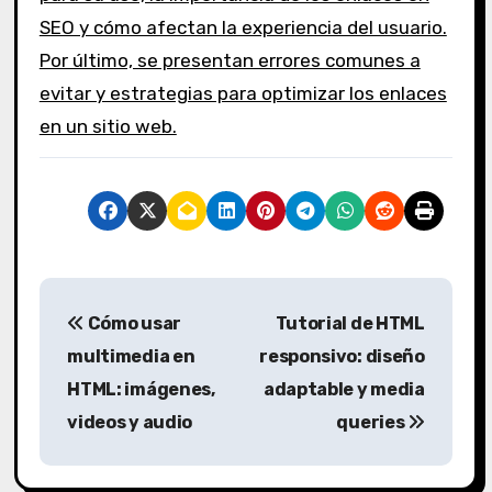
SEO y cómo afectan la experiencia del usuario.
Por último, se presentan errores comunes a
evitar y estrategias para optimizar los enlaces
en un sitio web.
P
Cómo usar
Tutorial de HTML
o
multimedia en
responsivo: diseño
s
HTML: imágenes,
adaptable y media
videos y audio
queries
t
n