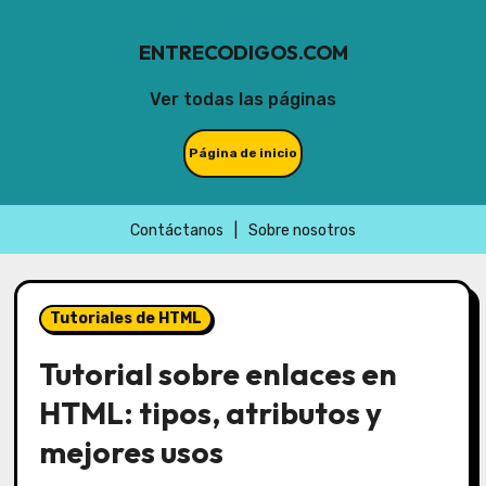
ENTRECODIGOS.COM
Ver todas las páginas
Página de inicio
Contáctanos
|
Sobre nosotros
Skip
to
Tutoriales de HTML
content
Tutorial sobre enlaces en
HTML: tipos, atributos y
mejores usos