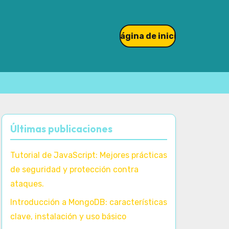
Página de inicio
Últimas publicaciones
Tutorial de JavaScript: Mejores prácticas
de seguridad y protección contra
ataques.
Introducción a MongoDB: características
clave, instalación y uso básico