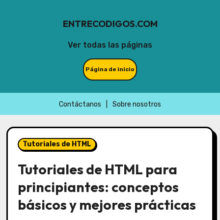
ENTRECODIGOS.COM
Ver todas las páginas
Página de inicio
Contáctanos
|
Sobre nosotros
Skip
to
Tutoriales de HTML
content
Tutoriales de HTML para
principiantes: conceptos
básicos y mejores prácticas