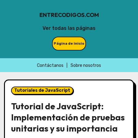
ENTRECODIGOS.COM
Ver todas las páginas
Página de inicio
Contáctanos
|
Sobre nosotros
Skip
to
Tutoriales de JavaScript
content
Tutorial de JavaScript:
Implementación de pruebas
unitarias y su importancia