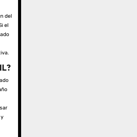
n del
i el
rado
iva.
ML?
uado
año
sar
 y