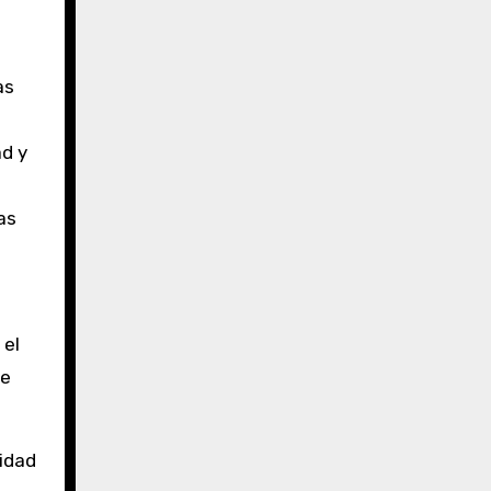
as
ad y
as
 el
se
cidad