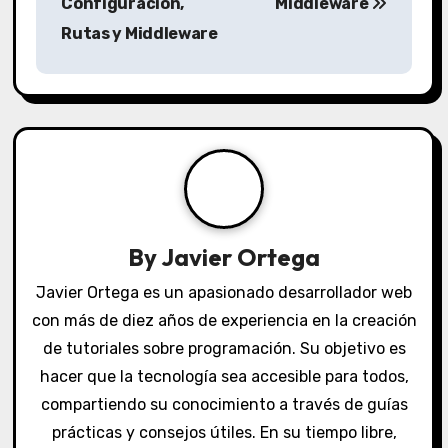
s
Configuración,
Middleware
Rutas y Middleware
t
n
a
v
i
g
By
Javier Ortega
a
Javier Ortega es un apasionado desarrollador web
con más de diez años de experiencia en la creación
t
de tutoriales sobre programación. Su objetivo es
i
hacer que la tecnología sea accesible para todos,
o
compartiendo su conocimiento a través de guías
prácticas y consejos útiles. En su tiempo libre,