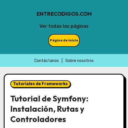
ENTRECODIGOS.COM
Ver todas las páginas
Página de inicio
Contáctanos
|
Sobre nosotros
Skip
to
Tutoriales de Frameworks
content
Tutorial de Symfony:
Instalación, Rutas y
Controladores