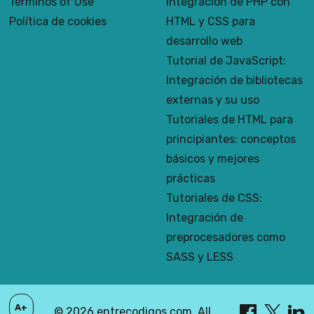
Términos of Use
Integración de PHP con
Política de cookies
HTML y CSS para
desarrollo web
Tutorial de JavaScript:
Integración de bibliotecas
externas y su uso
Tutoriales de HTML para
principiantes: conceptos
básicos y mejores
prácticas
Tutoriales de CSS:
Integración de
preprocesadores como
SASS y LESS
A+
© 2026 entrecodigos.com. All